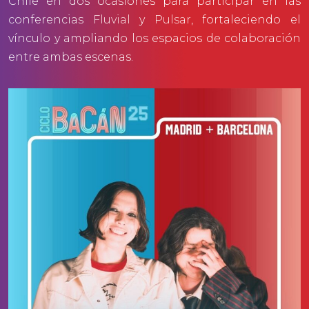
Chile en dos ocasiones para participar en las
conferencias
Fluvial
y
Pulsar
, fortaleciendo el
vínculo y ampliando los espacios de colaboración
entre ambas escenas.