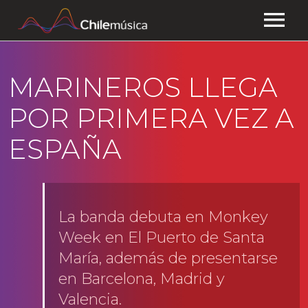
CHILEMÚSICA
MARINEROS LLEGA
NOTICIAS
POR PRIMERA VEZ A
EFEMÉRIDES
ESPAÑA
PLAYLISTS
ESTUDIOS
La banda debuta en Monkey
Week en El Puerto de Santa
FAQ
María, además de presentarse
TRANSPARENCIA
en Barcelona, Madrid y
Valencia.