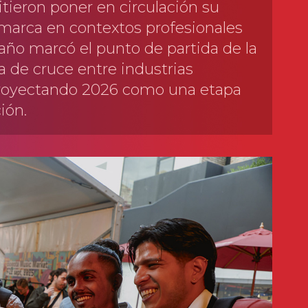
tieron poner en circulación su
 marca en contextos profesionales
 año marcó el punto de partida de la
a de cruce entre industrias
 proyectando 2026 como una etapa
ión.