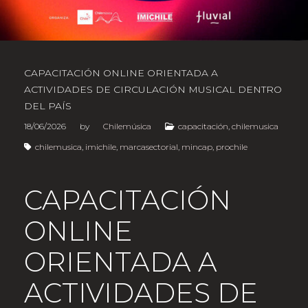
CAPACITACIÓN ONLINE ORIENTADA A
ACTIVIDADES DE CIRCULACIÓN MUSICAL DENTRO
DEL PAÍS
18/06/2026
by
Chilemúsica
capacitación
,
chilemusica
chilemusica
,
imichile
,
marcasectorial
,
mincap
,
prochile
CAPACITACIÓN
ONLINE
ORIENTADA A
ACTIVIDADES DE