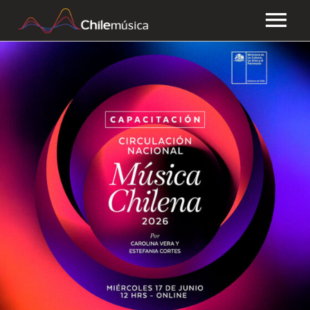
CHILEMÚSICA
NOTICIAS
EFEMÉRIDES
PLAYLISTS
ESTUDIOS
FAQ
TRANSPARENCIA