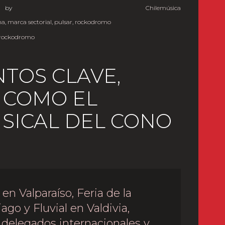
5
by
Chilemúsica
na
,
marca sectorial
,
pulsar
,
rockodromo
rockodromo
TOS CLAVE,
 COMO EL
SICAL DEL CONO
n Valparaíso, Feria de la
go y Fluvial en Valdivia,
 delegados internacionales y