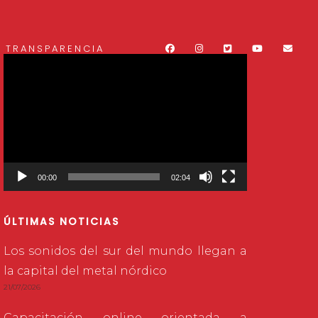
TRANSPARENCIA
Reproductor
de
vídeo
00:00
02:04
ÚLTIMAS NOTICIAS
Los sonidos del sur del mundo llegan a
la capital del metal nórdico
21/07/2026
Capacitación online orientada a