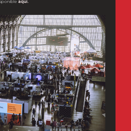
isponible
aquí.