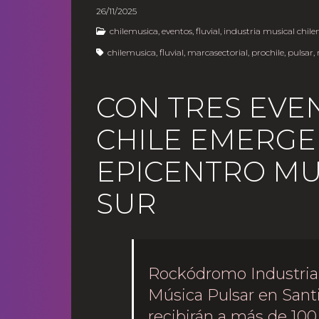
26/11/202
chilemusica
,
eventos
,
fluvial
,
industria musical chile
chilemusica
,
fluvial
,
marcasectorial
,
prochile
,
pulsar
,
CON TRES EVEN
CHILE EMERGE
EPICENTRO MU
SUR
Rockódromo Industria e
Música Pulsar en Santia
recibirán a más de 100