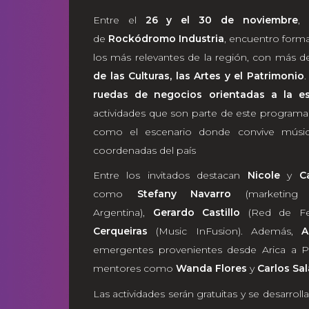
Entre el
26 y el 30 de noviembre
, 
de
Rockódromo Industria
, encuentro forma
los más relevantes de la región, con más de
de las Culturas, las Artes y el Patrimonio
.
ruedas de negocios orientadas a la 
actividades que son parte de este program
como el escenario donde convive música
coordenadas del país
Entre los invitados destacan
Nicole
y
C
como
Stefany Navarro
(marketing d
Argentina),
Gerardo Castillo
(Red de Fes
Cerqueiras
(Music InFusion). Además,
A
emergentes provenientes desde Arica a P
mentores como
Wanda Flores
y
Carlos Sal
Las actividades serán gratuitas y se desarroll