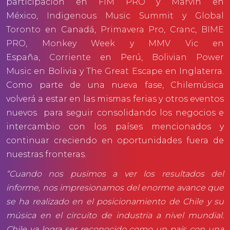
participación en
FIM PRO
y
Marvin
en
México,
Indigenous Music Summit
y
Global
Toronto
en Canadá,
Primavera Pro
,
Cranc
,
BIME
PRO
,
Monkey Week
y
MMV Vic
en
España,
Corriente
en Perú,
Bolivian Power
Music
en Bolivia y
The Great Escape
en Inglaterra.
Como parte de una nueva fase, Chilemúsica
volverá a estar en las mismas ferias y otros eventos
nuevos para seguir consolidando los negocios e
intercambio con los países mencionados y
continuar creciendo en oportunidades fuera de
nuestras fronteras.
“Cuando nos pusimos a ver los resultados del
informe, nos impresionamos del enorme avance que
se ha realizado en el posicionamiento de Chile y su
música en el circuito de industria a nivel mundial.
Chile ya logra ser reconocido como un país con una