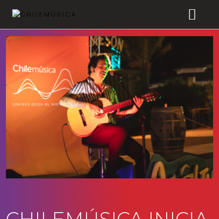
CHILEMÚSICA
NOTICIAS
EFEMÉRIDES
PLAYLISTS
ESTUDIOS
FAQ
TRANSPARENCIA