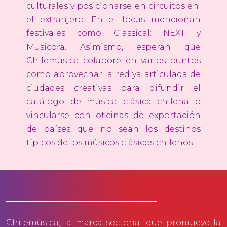
culturales y posicionarse en circuitos en
el extranjero. En el focus mencionan
festivales como Classical: NEXT y
Musicora. Asimismo, esperan que
Chilemúsica colabore en varios puntos
como aprovechar la red ya articulada de
ciudades creativas para difundir el
catálogo de música clásica chilena o
vincularse con oficinas de exportación
de países que no sean los destinos
típicos de los músicos clásicos chilenos.
Chilemúsica
, la marca sectorial que promueve la