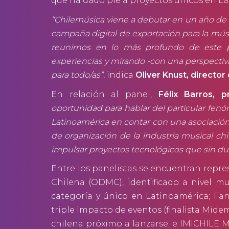
que ha dado pie a proyectos únicos en L
“Chilemúsica viene a debutar en un año de c
campaña digital de exportación para la músi
reunirnos en lo más profundo de este p
experiencias y mirando -con una perspectiva
para todo/as”
, indica
Oliver Knust, director
En relación al panel,
Félix Barros, 
oportunidad para hablar del particular fen
Latinoamérica en contar con una asociación 
de organización de la industria musical chi
impulsar proyectos tecnológicos que sin dud
Entre los panelistas se encuentran repr
Chilena
(ODMC), identificado a nivel m
categoría y único en Latinoamérica;
Fan
triple impacto de eventos (finalista Mid
chilena próximo a lanzarse; e
IMICHILE
Mu