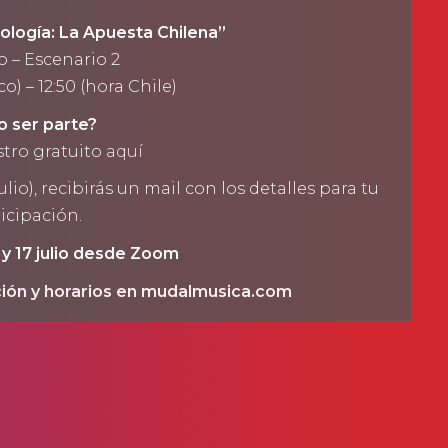
ología: La Apuesta Chilena”
io – Escenario 2
co) – 12:50 (hora Chile)
 ser parte?
stro gratuito
aquí
io), recibirás un mail con los detalles para tu
icipación.
 y 17 julio desde Zoom
ión y horarios en
mudalmusica.com