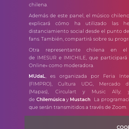
chilena.
Además de este panel, el músico chilen
explicará cómo ha utilizado las he
distanciamiento social desde el punto de 
fans. También, compartirá sobre su progr
Otra representante chilena en e
de
IMESUR
e
IMICHILE
, que participará
Online» como moderadora.
MUdaL
, es organizada por
Feria Int
(FIMPRO)
,
Cultura UDG
,
Mercado de 
(Mapas)
,
Circulart
y
Music Ally
; 
de
Chilemúsica
y
Mustach
. La programaci
que serán transmitidos a través de Zoom.
COO