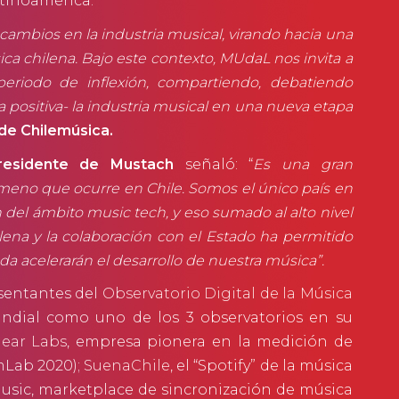
atinoamérica.
ambios en la industria musical, virando hacia una
ca chilena. Bajo este contexto, MUdaL nos invita a
eriodo de inflexión, compartiendo, debatiendo
 positiva- la industria musical en una nueva etapa
 de Chilemúsica.
presidente de Mustach
señaló: “
Es una gran
ómeno que ocurre en Chile. Somos el único país en
del ámbito music tech, y eso sumado al alto nivel
lena y la colaboración con el Estado ha permitido
a acelerarán el desarrollo de nuestra música”.
esentantes del
Observatorio Digital de la Música
undial como uno de los 3 observatorios en su
ear Labs
, empresa pionera en la medición de
emLab 2020);
SuenaChile
, el “Spotify” de la música
sic, marketplace de sincronización de música