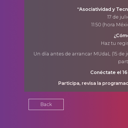
“Asociatividad y Tecn
17 de jul
11:50 (hora Méxi
¿Cómo
Haz tu regi
Un día antes de arrancar MUdaL (15 de jul
part
Conéctate el 16
Participa, revisa la programac
Back