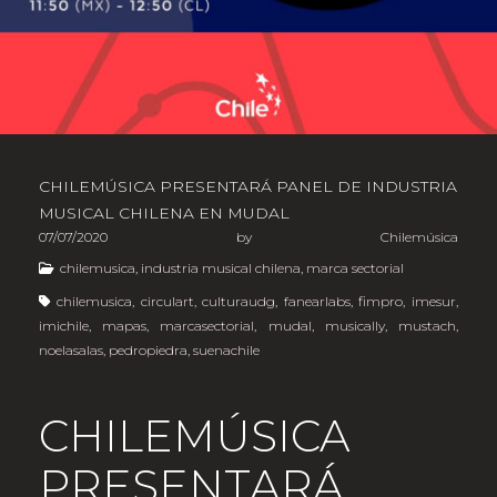
CHILEMÚSICA PRESENTARÁ PANEL DE INDUSTRIA
MUSICAL CHILENA EN MUDAL
07/07/2020
by
Chilemúsica
chilemusica
,
industria musical chilena
,
marca sectorial
chilemusica
,
circulart
,
culturaudg
,
fanearlabs
,
fimpro
,
imesur
,
imichile
,
mapas
,
marcasectorial
,
mudal
,
musically
,
mustach
,
noelasalas
,
pedropiedra
,
suenachile
CHILEMÚSICA
PRESENTARÁ