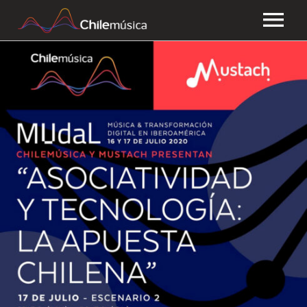
CHILEMÚSICA
NOTICIAS
EFEMÉRIDES
PLAYLISTS
ESTUDIOS
FAQ
TRANSPARENCIA