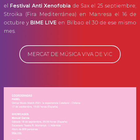
el
Festival Anti Xenofobia
de Sax el 25 septiembre;
Stroika (Fira Mediterránea) en Manresa el 16 de
octubre y
BIME LIVE
en Bilbao el 30 de ese mismo
mes.
MERCAT DE MÚSICA VIVA DE VIC