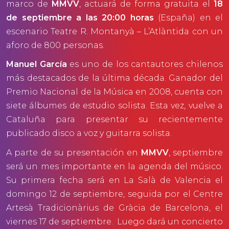
marco de
MMVV
, actuará de forma gratuita el
18
de septiembre a las 20:00 horas
(España) en el
escenario Teatre R. Montanyà – L’Atlàntida con un
aforo de 800 personas.
Manuel García
es uno de los cantautores chilenos
más destacados de la última década. Ganador del
Premio Nacional de la Música en 2008, cuenta con
siete álbumes de estudio solista. Esta vez, vuelve a
Cataluña para presentar su recientemente
publicado disco a voz y guitarra solista.
A parte de su presentación en
MMVV
, septiembre
será un mes importante en la agenda del músico.
Su primera fecha será en La Salà de Valencia el
domingo 12 de septiembre, seguida por el Centre
Artesà Tradicionàrius de Gràcia de Barcelona, el
viernes 17 de septiembre. Luego dará un concierto