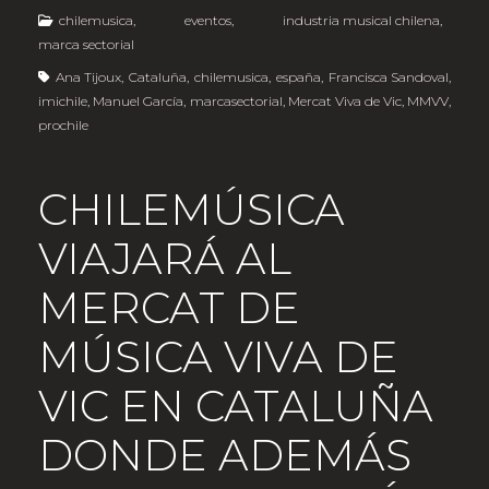
chilemusica
,
eventos
,
industria musical chilena
,
marca sectorial
Ana Tijoux
,
Cataluña
,
chilemusica
,
españa
,
Francisca Sandoval
,
imichile
,
Manuel García
,
marcasectorial
,
Mercat Viva de Vic
,
MMVV
,
prochile
CHILEMÚSICA
VIAJARÁ AL
MERCAT DE
MÚSICA VIVA DE
VIC EN CATALUÑA
DONDE ADEMÁS