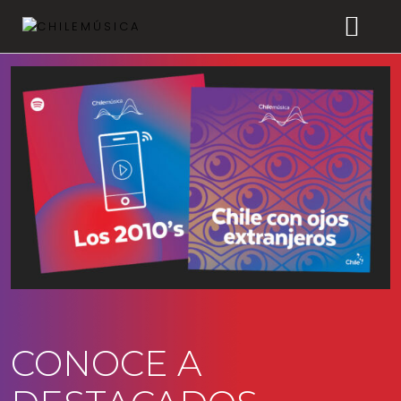
CHILEMÚSICA
NOTICIAS
EFEMÉRIDES
PLAYLISTS
ESTUDIOS
FAQ
CONOCE A
TRANSPARENCIA