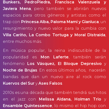
Bunkers, PedroPiedra, Francisca Valenzuela y
Javiera Mena
, pero también se abrirán nuevos
espacios para otros géneros y artistas como el
trap con
Princesa Alba, Paloma Mami y Gianluca
; un
resurgimiento y nuevo valor para la cumbia con
Villa Cariño, La Combo Tortuga y Moral Distraída
,
entre muchos más.
En música popular, la reina indiscutible de la
popularidad es
Mon Laferte
, también serán
fenómeno
Los Vásquez, El Bloque Depresivo
y
Noche de Brujas
. En estos últimos años, nacerán
bandas que dan un nuevo aire al rock como
Kuervos del Sur
y
Ases Falsos
.
2010s es una década que también tendrá sus hitos
en el jazz con
Melissa Aldana, Holman Trio
y
Ensamble Quintessence
, lo mismo el hip hop con