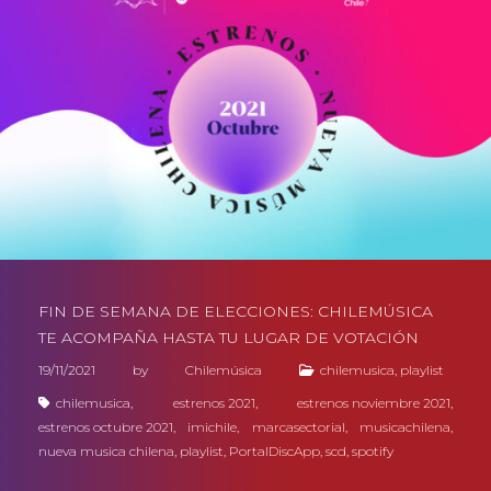
FIN DE SEMANA DE ELECCIONES: CHILEMÚSICA
TE ACOMPAÑA HASTA TU LUGAR DE VOTACIÓN
19/11/2021
by
Chilemúsica
chilemusica
,
playlist
chilemusica
,
estrenos 2021
,
estrenos noviembre 2021
,
estrenos octubre 2021
,
imichile
,
marcasectorial
,
musicachilena
,
nueva musica chilena
,
playlist
,
PortalDiscApp
,
scd
,
spotify