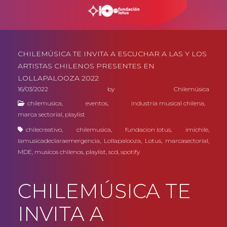
CHILEMÚSICA TE INVITA A ESCUCHAR A LAS Y LOS
ARTISTAS CHILENOS PRESENTES EN
LOLLAPALOOZA 2022
16/03/2022
by
Chilemúsica
chilemusica
,
eventos
,
industria musical chilena
,
marca sectorial
,
playlist
chilecreativo
,
chilemusica
,
fundacion lotus
,
imichile
,
lamusicadeclaraemergencia
,
Lollapalooza
,
Lotus
,
marcasectorial
,
MDE
,
musicos chilenos
,
playlist
,
scd
,
spotify
CHILEMÚSICA TE
INVITA A