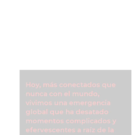
MÚSICA DE
PROTESTA: LLEGAN
DOS NUEVAS LISTAS
DE MÚSICA CHILENA
DE EXPORTACIÓN
Hoy, más conectados que
nunca con el mundo,
vivimos una emergencia
global que ha desatado
momentos complicados y
efervescentes a raíz de la