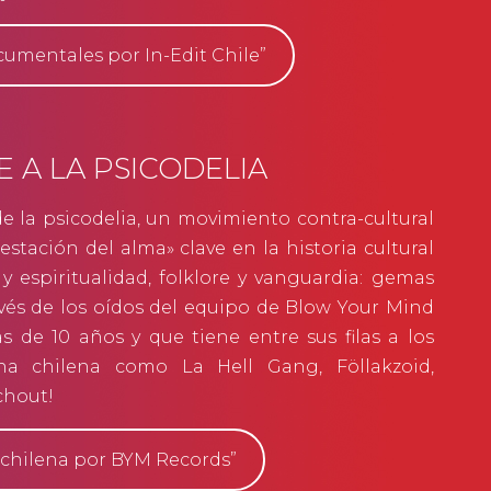
umentales por In-Edit Chile”
E A LA PSICODELIA
e la psicodelia, un movimiento contra-cultural
stación del alma» clave en la historia cultural
y espiritualidad, folklore y vanguardia: gemas
avés de los oídos del equipo de Blow Your Mind
s de 10 años y que tiene entre sus filas a los
na chilena como La Hell Gang, Föllakzoid,
chout!
 chilena por BYM Records”