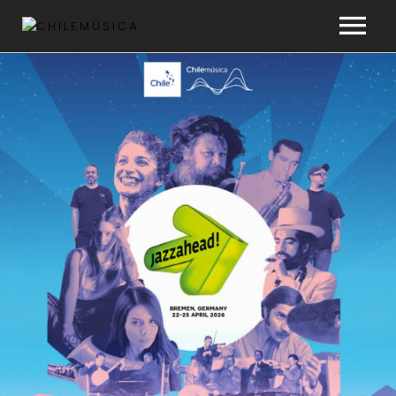
CHILEMÚSICA
NOTICIAS
EFEMÉRIDES
PLAYLISTS
ESTUDIOS
FAQ
TRANSPARENCIA