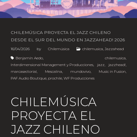
CHILEMÚSICA PROYECTA EL JAZZ CHILENO
DESDE EL SUR DEL MUNDO EN JAZZAHEAD! 2026
16/04/2026
by
Chilemúsica
chilemusica
,
Jazzahead
Benjamín Aedo
,
chilemusica
,
Interdimensional Management y Producciones
,
jazz
,
jazzhead!
,
marcasectorial
,
Mescalina
,
mundovivo
,
Music in Fusion
,
PAF Audio Boutique
,
prochile
,
WF Producciones
CHILEMÚSICA
PROYECTA EL
JAZZ CHILENO