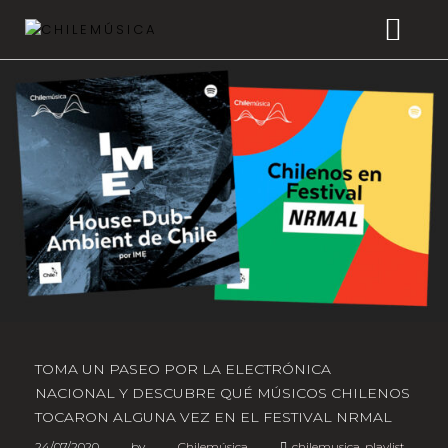
CHILEMÚSICA
NOTICIAS
EFEMÉRIDES
PLAYLISTS
ESTUDIOS
FAQ
TOMA UN PASEO POR LA ELECTRÓNICA
NACIONAL Y DESCUBRE QUÉ MÚSICOS CHILENOS
TRANSPARENCIA
TOCARON ALGUNA VEZ EN EL FESTIVAL NRMAL
24/07/2020
by
Chilemúsica
chilemusica
,
playlist