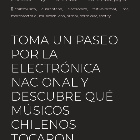
chilemusica
,
cuarentena
,
electronica
,
festivalnrmal
,
ime
,
marcasectorial
,
musicachilena
,
nrmal
,
portaldisc
,
spotify
TOMA UN PASEO
POR LA
ELECTRÓNICA
NACIONAL Y
DESCUBRE QUÉ
MÚSICOS
CHILENOS
TOCARON