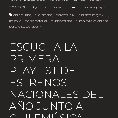
28/05/2021
by
Chilemúsica
chilemusica
,
playlist
chilemusica
,
cuarentena
,
estrenos 2021
,
estrenos mayo 2021
,
imichile
,
marcasectorial
,
musicachilena
,
nueva musica chilena
,
portaldisc
,
scd
,
spotify
ESCUCHA LA
PRIMERA
PLAYLIST DE
ESTRENOS
NACIONALES DEL
AÑO JUNTO A