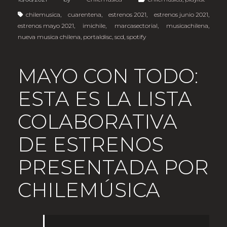
chilemusica
,
cuarentena
,
estrenos 2021
,
estrenos junio 2021
,
estrenos mayo 2021
,
imichile
,
marcasectorial
,
musicachilena
,
nueva musica chilena
,
portaldisc
,
scd
,
spotify
MAYO CON TODO:
ESTA ES LA LISTA
COLABORATIVA
DE ESTRENOS
PRESENTADA POR
CHILEMÚSICA