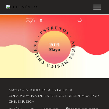
CHILEMÚSICA
NOTICIAS
EFEMÉRIDES
PLAYLISTS
ESTUDIOS
FAQ
MAYO CON TODO: ESTA ES LA LISTA
COLABORATIVA DE ESTRENOS PRESENTADA POR
TRANSPARENCIA
CHILEMÚSICA
18/06/2021
by
Chilemúsica
chilemusica
,
playlist