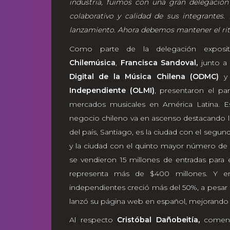
industria, fuimos con una gran delegación
colaborativo y calidad de sus integrante
lanzamiento. Ahora debemos mantener el rit
Como parte de la delegación exposito
Chilemúsica
,
Francisca Sandoval,
junto 
Digital de la Música Chilena (ODMC)
y
Independiente (OLMI)
, presentaron el pa
mercados musicales en América Latina. 
negocio chileno va en ascenso destacando lo
del país, Santiago, es la ciudad con el seg
y la ciudad con el quinto mayor número de 
se vendieron 15 millones de entradas para 
representa más de $400 millones. Y en
independientes creció más del 50%, a pesar
lanzó su página web en español, mejorando l
Al respecto
Cristóbal Dañobeitía,
comen