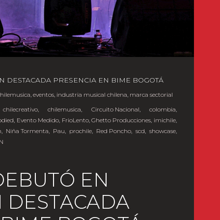
N DESTACADA PRESENCIA EN BIME BOGOTÁ
chilemusica
,
eventos
,
industria musical chilena
,
marca sectorial
,
chilecreativo
,
chilemusica
,
Circuito Nacional
,
colombia
,
died
,
Evento Medido
,
FrioLento
,
Ghetto Producciones
,
imichile
,
h
,
Niña Tormenta
,
Pau
,
prochile
,
Red Poncho
,
scd
,
showcase
,
N
DEBUTÓ EN
N DESTACADA