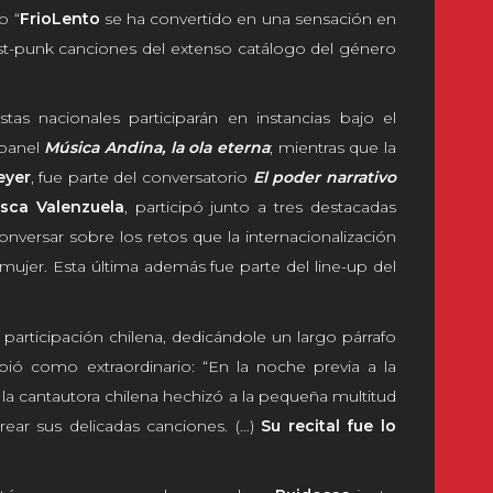
o “
FrioLento
se ha convertido en una sensación en
post-punk canciones del extenso catálogo del género
as nacionales participarán en instancias bajo el
 panel
Música Andina, la ola eterna
; mientras que la
eyer
, fue parte del conversatorio
El poder narrativo
isca Valenzuela
, participó junto a tres destacadas
conversar sobre los retos que la internacionalización
mujer. Esta última además fue parte del line-up del
participación chilena, dedicándole un largo párrafo
bió como extraordinario: “En la noche previa a la
 la cantautora chilena hechizó a la pequeña multitud
rear sus delicadas canciones. (…)
Su recital fue lo