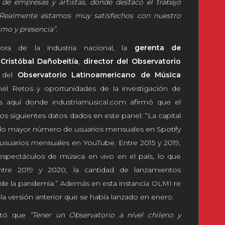
 de empresas y artistas, donde destacó el trabajo
s. Realmente estamos muy satisfechos con nuestro
mo y presencia”.
ra de la industria nacional, la
gerenta de
a
Cristóbal Dañobeitía
,
director del Observatorio
 del
Observatorio Latinoamericano de Música
nel Retos y oportunidades de la investigación de
Es aquí donde
industriamusical.com
afirmó que el
s siguientes datos dados en este panel: “La capital
undo mayor número de usuarios mensuales en Spotify
usuarios mensuales en YouTube. Entre 2015 y 2019,
espectáculos de música en vivo en el país, lo que
tre 2019 y 2020, la cantidad de lanzamientos
 de la pandemia.” Además en esta instancia
OLMI
re
a versión anterior que se había lanzado en enero.
tó que
“Tener un Observatorio a nivel chileno y