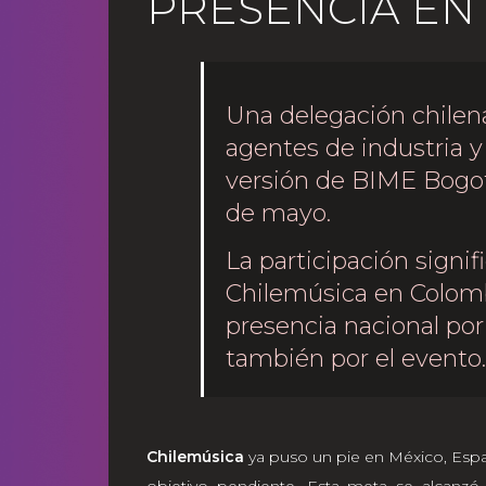
PRESENCIA EN
Una delegación chilen
agentes de industria y 
versión de BIME Bogotá
de mayo.
La participación signif
Chilemúsica en Colomb
presencia nacional por
también por el evento.
Chilemúsica
ya puso un pie en México, Esp
objetivo pendiente. Esta meta se alcanzó