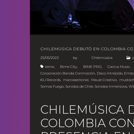
CHILEMÚSICA DEBUTÓ EN COLOMBIA CO
25/05/2022
by
Chilemúsica
bime
,
Bime City
,
BIME PRO
,
Cactus Music
Corporación Banda Conmoción
,
Disco Intrépido
,
Embo
KLI Records
,
marcasectorial
,
Maule Creativo
,
mustac
Somos Fuego
,
Sonidos de Chile
,
Sonidos Inmersivos
,
WI
CHILEMÚSICA 
COLOMBIA CO