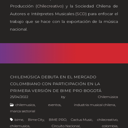
Producción (
Chilecreativo
) y la Sociedad Chilena de
Autores e Intérpretes Musicales (
SCD
) para enfocar el
trabajo que se hace con la exportación de la música
nacional.
CHILEMÚSICA DEBUTA EN EL MERCADO
COLOMBIANO CON PARTICIPACIÓN EN LA
PRIMERA VERSIÓN DE BIME PRO BOGOTÁ
25/04/2022
by
Chilemúsica
chilemusica
,
eventos
,
industria musical chilena
,
marca sectorial
bime
,
Bime City
,
BIME PRO
,
Cactus Music
,
chilecreativo
,
chilemusica
,
Circuito Nacional
,
colombia
,