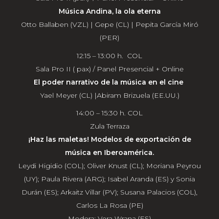
Música Andina, la ola eterna
Otto Ballaben (VZL) | Gepe (CL) | Pepita García Miró
(PER)
12:15 – 13:00 h. COL
Sala Pro II ( pax) / Panel Presencial + Online
El poder narrativo de la música en el cine
Yael Meyer (CL) |Abiram Brizuela (EE.UU.)
14:00 – 15:30 h. COL
Zula Terraza
¡Haz las maletas! Modelos de exportación de
música en Iberoamérica.
Leydi Higidio (COL); Oliver Knust (CL); Moriana Peyrou
(UY); Paula Rivera (ARG); Isabel Aranda (ES) y Sonia
Durán (ES); Arkaitz Villar (PV); Susana Palacios (COL),
Carlos La Rosa (PE)
Modera: Vera Wrana (ES)