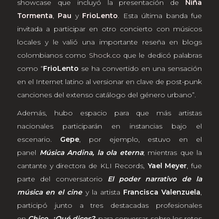
showcase que incluyó la presentación de
Niña
Tormenta
,
Pau
y
FrioLento
. Esta última banda fue
invitada a participar en otro concierto con músicos
locales y le valió una importante reseña en blogs
colombianos como
Shock.co
que le dedicó palabras
como “
FrioLento
se ha convertido en una sensación
en el Internet latino al versionar en clave de post-punk
canciones del extenso catálogo del género urbano”.
Además, hubo espacio para que más artistas
nacionales participarán en instancias bajo el
escenario.
Gepe
, por ejemplo, estuvo en el
panel
Música Andina, la ola eterna
; mientras que la
cantante y directora de KLI Records,
Yael Meyer
, fue
parte del conversatorio
El poder narrativo de la
música en el cine
y la artista
Francisca Valenzuela
,
participó junto a tres destacadas profesionales
en
Chico, ¿Qué dices?
, para conversar sobre los retos