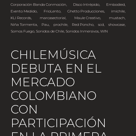
Corporación Banda Conmoción
,
Disco Intrépido
,
Embodied
,
Evento Medido
,
FrioLento
,
Ghetto Producciones
,
imichile
,
KLI Records
,
marcasectorial
,
Maule Creativo
,
mustach
,
Niña Tormenta
,
Pau
,
prochile
,
Red Poncho
,
scd
,
showcase
,
Somos Fuego
,
Sonidos de Chile
,
Sonidos Inmersivos
,
WIN
CHILEMÚSICA
DEBUTA EN EL
MERCADO
COLOMBIANO
CON
PARTICIPACIÓN