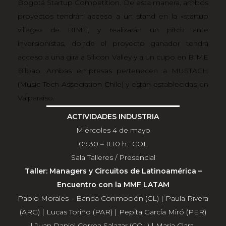
Bogotá Startup Competition. De esta manera, ambos
proyectos tendrán acceso a un stand en la «startup
village» de BIME, y realizarán un pitch ante
inversionistas, donde el proyecto ganador tendrá
acceso a una gira a Silicon Valley y a un cupo en BIME
Bilbao. Ambas empresas pertenecen a MUSTACH
(Music Tech Association Chile) y están establecidas en
Valparaíso.
ACTIVIDADES INDUSTRIA
Miércoles 4 de mayo
09.30 – 11.10 h. COL
Sala Talleres / Presencial
Taller: Managers y Circuitos de Latinoamérica –
Encuentro con la MMF LATAM
Pablo Morales – Banda Conmoción (CL) | Paula Rivera
(ARG) | Lucas Toriño (PAR) | Pepita García Miró (PER)
| Juan Daniel Correa Salazar (COL) | Maria Clara