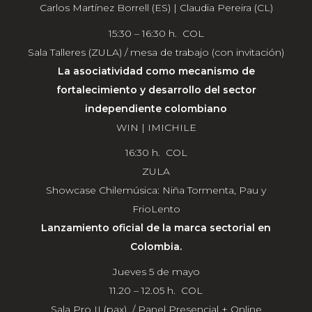
Carlos Martínez Borrell (ES) | Claudia Pereira (CL)
15:30 – 16:30 h. COL
Sala Talleres (ZULA) / mesa de trabajo (con invitación)
La asociatividad como mecanismo de
fortalecimiento y desarrollo del sector
independiente colombiano
WIN | IMICHILE
16:30 h. COL
ZULA
Showcase Chilemúsica: Niña Tormenta, Pau y
FrioLento
Lanzamiento oficial de la marca sectorial en
Colombia.
Jueves 5 de mayo
11.20 – 12.05 h. COL
Sala Pro II (pax) / Panel Presencial + Online