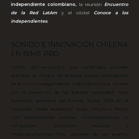
independiente colombiano,
la reunión
Encuentro
de la Red LatAm
y el cóctel
Conoce a los
independientes
.
SONIDO E INNOVACIÓN CHILENA
EN BIME PRO
Dentro del encuentro, que contempla jornadas
gratuitas de música de diversos artistas emergentes
de la escena independiente y latinoamericana, contará
con la presencia de las bandas nacionales,
Niña
Tormenta
, ganadora del premio Pulsar 2018 en la
categoría “artista revelación” quien mezcla el folclor
con exploraciones sonoras contemporáneas; el
compositor, productor musical y
multiinstrumentista
Pau
, ganador de un premio