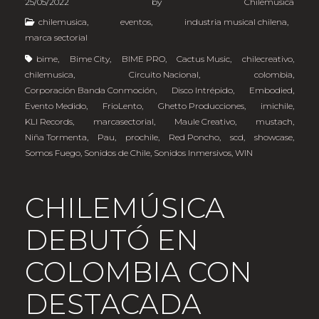
25/05/2022
by
Chilemúsica
chilemusica
,
eventos
,
industria musical chilena
,
marca sectorial
bime
,
Bime City
,
BIME PRO
,
Cactus Music
,
chilecreativo
,
chilemusica
,
Circuito Nacional
,
colombia
,
Corporación Banda Conmoción
,
Disco Intrépido
,
Embodied
,
Evento Medido
,
FrioLento
,
Ghetto Producciones
,
imichile
,
KLI Records
,
marcasectorial
,
Maule Creativo
,
mustach
,
Niña Tormenta
,
Pau
,
prochile
,
Red Poncho
,
scd
,
showcase
,
Somos Fuego
,
Sonidos de Chile
,
Sonidos Inmersivos
,
WIN
CHILEMÚSICA
DEBUTÓ EN
COLOMBIA CON
DESTACADA