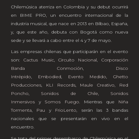
Chilemúsica aterriza en Colombia y su debut ocurrirá
en BIME PRO, un encuentro internacional de la
industria musical, que nace en 2013 en Bilbao, España,
y, que este año, debuta con Bogotá como nueva
sede y se llevará a cabo entre el 4 y 7 de mayo.
Las empresas chilenas que participarán en el evento
son:
Cactus Music
,
Circuito Nacional
,
Corporación
Banda Conmoción
,
Disco
Intrépido
,
Embodied
,
Evento Medido
,
Ghetto
Producciones
,
KLI Records
,
Maule Creativo
,
Red
Poncho
,
Sonidos de Chile
,
Sonidos
Inmersivos
y
Somos Fuego
. Mientras que
Niña
Tormenta
,
Pau
y
FrioLento
, serán las 3 bandas
nacionales que se presentarán en vivo en el
encuentro.
Se trata del primer desembarco de Chilemúsica en el