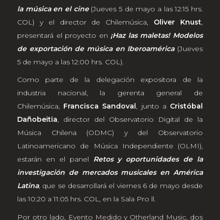
la música en el cine
(Jueves 5 de mayo a las 12:15 hrs.
COL) y el director de Chilemúsica,
Oliver Knust
,
presentará el proyecto en
¡Haz las maletas! Modelos
de exportación de música en Iberoamérica
(Jueves
5 de mayo a las 12:00 hrs. COL).
Como parte de la delegación expositora de la
industria nacional, la gerenta general de
Chilemúsica,
Francisca Sandoval
, junto a
Cristóbal
Dañobeitia
, director del Observatorio Digital de la
Música Chilena (
ODMC
) y del Observatorio
Latinoamericano de Música Independiente (
OLMI
),
estarán en el panel
Retos y oportunidades de la
investigación de mercados musicales en América
Latina
, que se desarrollará el viernes 6 de mayo desde
las 10:20 a 11:05 hrs. COL, en la Sala Pro ll.
Por otro lado,
Evento Medido
y
Otherland Music
, dos