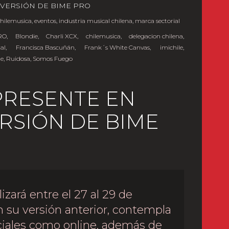
 VERSIÓN DE BIME PRO
chilemusica
,
eventos
,
industria musical chilena
,
marca sectorial
RO
,
Blondie
,
Charli XCX
,
chilemusica
,
delegacion chilena
,
ial
,
Francisca Bascuñán
,
Frank´s White Canvas
,
imichile
,
le
,
Ruidosa
,
Somos Fuego
PRESENTE EN
RSIÓN DE BIME
zará entre el 27 al 29 de
en su versión anterior, contempla
ciales como online, además de