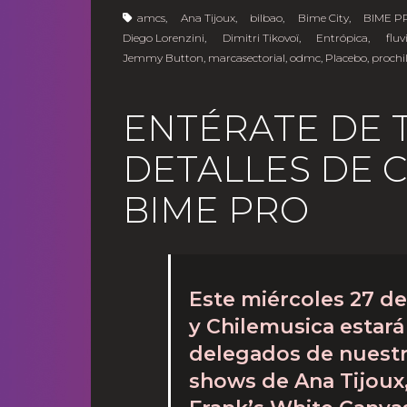
amcs
,
Ana Tijoux
,
bilbao
,
Bime City
,
BIME P
Diego Lorenzini
,
Dimitri Tikovoï
,
Entrópica
,
fluv
Jemmy Button
,
marcasectorial
,
odmc
,
Placebo
,
prochi
ENTÉRATE DE 
DETALLES DE 
BIME PRO
Este miércoles 27 d
y Chilemusica estará
delegados de nuestra
shows de Ana Tijoux,