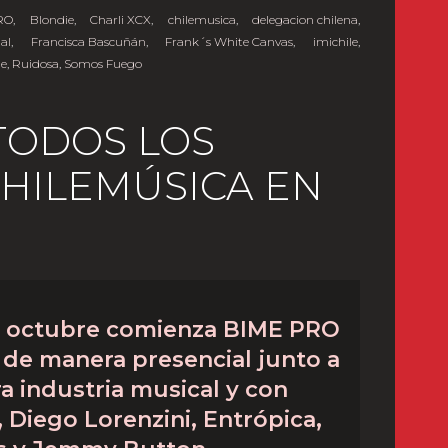
RO
,
Blondie
,
Charli XCX
,
chilemusica
,
delegacion chilena
,
ial
,
Francisca Bascuñán
,
Frank´s White Canvas
,
imichile
,
le
,
Ruidosa
,
Somos Fuego
TODOS LOS
CHILEMÚSICA EN
e octubre comienza BIME PRO
 de manera presencial junto a
 industria musical y con
 Diego Lorenzini, Entrópica,