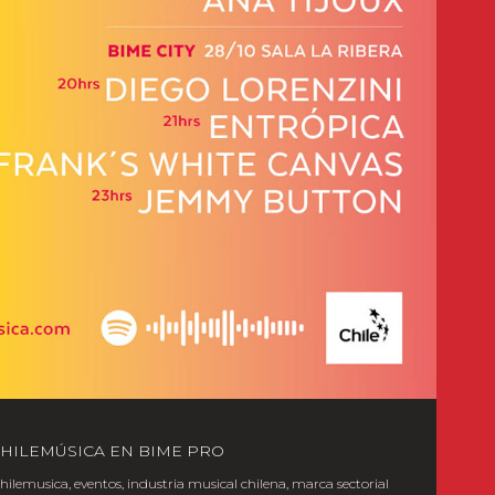
CHILEMÚSICA EN BIME PRO
chilemusica
,
eventos
,
industria musical chilena
,
marca sectorial