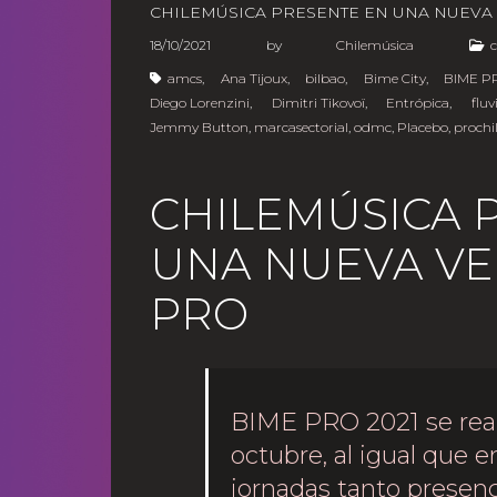
CHILEMÚSICA PRESENTE EN UNA NUEVA
18/10/2021
by
Chilemúsica
amcs
,
Ana Tijoux
,
bilbao
,
Bime City
,
BIME P
Diego Lorenzini
,
Dimitri Tikovoï
,
Entrópica
,
fluv
Jemmy Button
,
marcasectorial
,
odmc
,
Placebo
,
prochi
CHILEMÚSICA 
UNA NUEVA VE
PRO
BIME PRO 2021 se reali
octubre, al igual que 
jornadas tanto presen