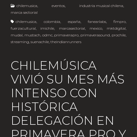
chilemusica
,
eventos
,
industria musical chilena
,
marca sectorial
chilemusica
,
colombia
,
españa
,
fanearlabs
,
fimpro
,
fuerzacultural
,
imichile
,
marcasectorial
,
mexico
,
mktdigital
,
mudal
,
mustach
,
odmc
,
primaverapro
,
primaverasound
,
prochile
,
streaming
,
suenachile
,
theindianrunners
CHILEMÚSICA
VIVIÓ SU MES MÁS
INTENSO CON
HISTÓRICA
DELEGACIÓN EN
PRIMAVERA PRO Y