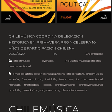
CHILEMÚSICA COORDINA DELEGACIÓN
HISTÓRICA EN PRIMAVERA PRO Y CELEBRA 10
AÑOS DE PARTICIPACIÓN CHILENA
20/07/2020
by
Chilemúsica
chilemusica
,
eventos
,
industria musical chilena
,
marca sectorial
americalatina
,
casanostracasavostra
,
chilecreativo
,
chilemusica
,
españa
,
fuerzacultural
,
imichile
,
insumisas
,
io
,
marcasectorial
,
mincap
,
mktdigital
,
oddo
,
primaverapro
,
primaverasound
,
prochile
,
rolandofino
,
scd
,
streaming
,
theindianrunners
CHILEMÚSICA