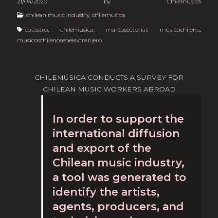
21/04/2020
by
Chilemúsica
chilean music industry
,
chilemusica
catastro
,
chilemusica
,
marcasectorial
,
musicachilena
,
musicoschilenosenelextranjero
CHILEMÚSICA CONDUCTS A SURVEY FOR
CHILEAN MUSIC WORKERS ABROAD
In order to support the
international diffusion
and export of the
Chilean music industry,
a tool was generated to
identify the artists,
agents, producers, and