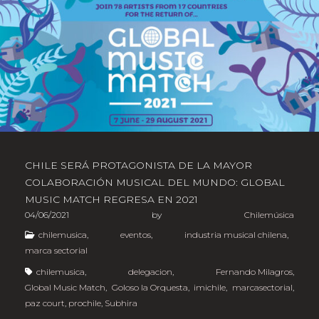
CHILE SERÁ PROTAGONISTA DE LA MAYOR
COLABORACIÓN MUSICAL DEL MUNDO: GLOBAL
MUSIC MATCH REGRESA EN 2021
04/06/2021
by
Chilemúsica
chilemusica
,
eventos
,
industria musical chilena
,
marca sectorial
chilemusica
,
delegacion
,
Fernando Milagros
,
Global Music Match
,
Goloso la Orquesta
,
imichile
,
marcasectorial
,
paz court
,
prochile
,
Subhira