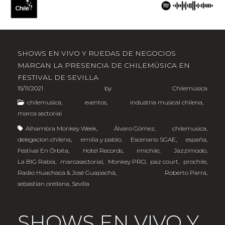
SHOWS EN VIVO Y RUEDAS DE NEGOCIOS
MARCAN LA PRESENCIA DE CHILEMÚSICA EN
FESTIVAL DE SEVILLA
15/11/2021
by
Chilemúsica
chilemusica
,
eventos
,
industria musical chilena
,
marca sectorial
Alhambra Monkey Week
,
Álvaro Gómez
,
chilemusica
,
delegacion chilena
,
emilia y pablo
,
Escenario SGAE
,
españa
,
Festival En Órbita
,
Hotel Records
,
imichile
,
Jazzimodo
,
La BIG Rabia
,
marcasectorial
,
Monkey PRO
,
paz court
,
prochile
,
Radio Huachaca & José Guapachá
,
Roberto Parra
,
sebastian orellana
,
Sevilla
SHOWS EN VIVO Y