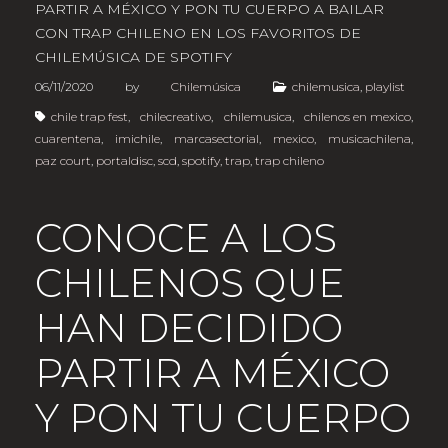
PARTIR A MÉXICO Y PON TU CUERPO A BAILAR
CON TRAP CHILENO EN LOS FAVORITOS DE
CHILEMÚSICA DE SPOTIFY
06/11/2020
by
Chilemúsica
chilemusica
,
playlist
chile trap fest
,
chilecreativo
,
chilemusica
,
chilenos en mexico
,
cuarentena
,
imichile
,
marcasectorial
,
mexico
,
musicachilena
,
paz court
,
portaldisc
,
scd
,
spotify
,
trap
,
trap chileno
CONOCE A LOS
CHILENOS QUE
HAN DECIDIDO
PARTIR A MÉXICO
Y PON TU CUERPO