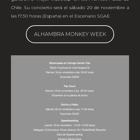
Chile. Su concierto será el sábado 20 de noviembre a
las 17.30 horas (España) en el Escenario SGAE.
ALHAMBRA MONKEY WEEK