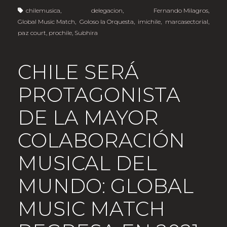
chilemusica
,
delegacion
,
Fernando Milagros
,
Global Music Match
,
Goloso la Orquesta
,
imichile
,
marcasectorial
,
paz court
,
prochile
,
Subhira
CHILE SERÁ
PROTAGONISTA
DE LA MAYOR
COLABORACIÓN
MUSICAL DEL
MUNDO: GLOBAL
MUSIC MATCH