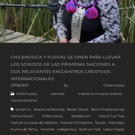
CHILEMÚSICA Y FLUVIAL SE UNEN PARA LLEVAR
LOS SONIDOS DE LAS PRIMERAS NACIONES A
DOS RELEVANTES ENCUENTROS CREATIVOS
INTERNACIONALES
07/06/2021
by
Chilemúsica
chilemusica
,
eventos
,
industria musical chilena
,
marca sectorial
amahiro
,
Atacama Records
,
Beast Discos
,
Boro Producciones
,
Cactus Music
,
chilemusica
,
delegacion
,
Discos Tue Tue
,
Festival Lluviosa de Valdivia
,
Festival Pichikeche
,
fluvial
,
Hachisko
,
Humo de Temu
,
imichile
,
indigenous
,
Kultrún Fest
,
Lápiz Papel
,