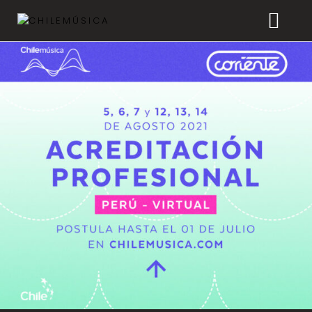
CHILEMÚSICA
NOTICIAS
EFEMÉRIDES
PLAYLISTS
ESTUDIOS
FAQ
TRANSPARENCIA