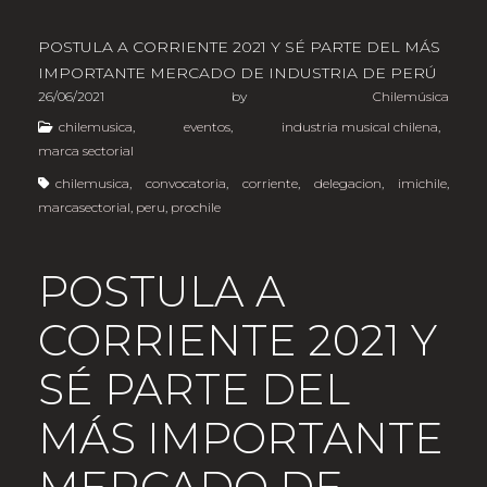
POSTULA A CORRIENTE 2021 Y SÉ PARTE DEL MÁS
IMPORTANTE MERCADO DE INDUSTRIA DE PERÚ
26/06/2021
by
Chilemúsica
chilemusica
,
eventos
,
industria musical chilena
,
marca sectorial
chilemusica
,
convocatoria
,
corriente
,
delegacion
,
imichile
,
marcasectorial
,
peru
,
prochile
POSTULA A
CORRIENTE 2021 Y
SÉ PARTE DEL
MÁS IMPORTANTE
MERCADO DE