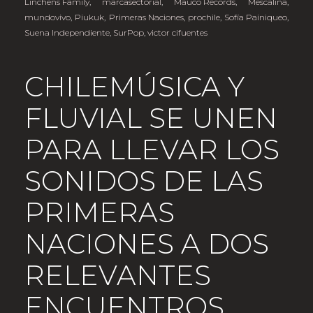
Linchens Family
,
marcasectorial
,
Mauco Records
,
Mescalina
,
mundovivo
,
Piukuk
,
Primeras Naciones
,
prochile
,
Sofía Painiqueo
,
Suena Independiente
,
SurPop
,
victor cifuentes
CHILEMÚSICA Y
FLUVIAL SE UNEN
PARA LLEVAR LOS
SONIDOS DE LAS
PRIMERAS
NACIONES A DOS
RELEVANTES
ENCUENTROS