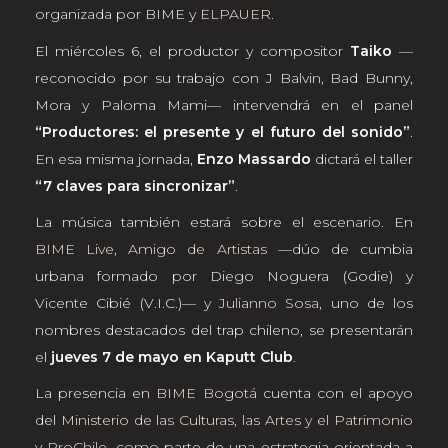
organizada por BIME y
ELPAUER
.
El miércoles 6, el productor y compositor
Taiko
—
reconocido por su trabajo con J Balvin, Bad Bunny,
Mora y Paloma Mami— intervendrá en el panel
“Productores: el presente y el futuro del sonido”
.
En esa misma jornada,
Enzo Massardo
dictará el taller
“7 claves para sincronizar”
.
La música también estará sobre el escenario. En
BIME Live
,
Amigo de Artistas
—dúo de cumbia
urbana formado por Diego Noguera (Godie) y
Vicente Cibié (V.I.C.)— y
Julianno Sosa
, uno de los
nombres destacados del trap chileno, se presentarán
el
jueves 7 de mayo en Kaputt Club
.
La presencia en
BIME Bogotá
cuenta con el apoyo
del
Ministerio de las Culturas, las Artes y el Patrimonio
y
ProChile
, como parte de una estrategia orientada a