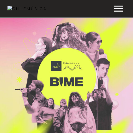
CHILEMÚSICA
NOTICIAS
EFEMÉRIDES
PLAYLISTS
ESTUDIOS
FAQ
TRANSPARENCIA