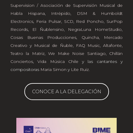
Supervision / Asociación de Supervisión Musical de
Habla Hispana
,
Intrépido
,
DSM & Humboldt
Electronics
,
Feria Pulsar
,
SCD
,
Red Poncho
,
SurPop
Records
,
El Ñublensino
,
NegraLuna HomeStudio
,
Cosas Buenas Producciones
,
Quincha, Mercado
Creativo y Musical de Ñuble
,
FAQ Music
,
Altafonte
,
Teatro la Matriz
,
We Make Noise Santiago
,
Chillán
Conciertos
,
Vida Música Chile
y las cantantes y
compositoras
Maria Simon
y
Lite Ruiz
.
CONOCE A LA DELEGACIÓN