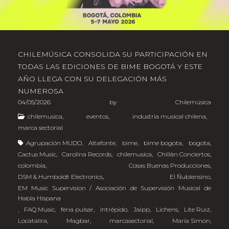
CHILEMÚSICA CONSOLIDA SU PARTICIPACIÓN EN
TODAS LAS EDICIONES DE BIME BOGOTÁ Y ESTE
AÑO LLEGA CON SU DELEGACIÓN MÁS
NUMEROSA
04/05/2026
by
Chilemúsica
chilemusica
,
eventos
,
industria musical chilena
,
marca sectorial
Agrupación MUDO
,
Altafonte
,
bime
,
bime bogota
,
bogota
,
Cactus Music
,
Carolina Records
,
chilemusica
,
Chillán Conciertos
,
colombia
,
Cosas Buenas Producciones
,
DSM & Humboldt Electronics
,
El Ñublensino
,
EM Music Supervision / Asociación de Supervisión Musical de
Habla Hispana
,
FAQ Music
,
feria pulsar
,
Intrépido
,
Jaipp
,
Lichens
,
Lite Ruiz
,
Locatalira
,
Magbar
,
marcasectorial
,
Maria Simon
,