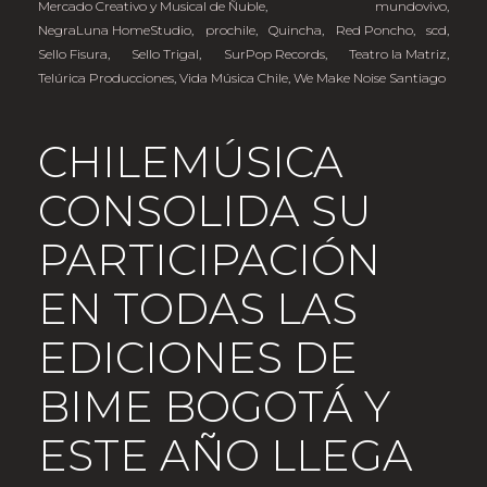
Mercado Creativo y Musical de Ñuble
,
mundovivo
,
NegraLuna HomeStudio
,
prochile
,
Quincha
,
Red Poncho
,
scd
,
Sello Fisura
,
Sello Trigal
,
SurPop Records
,
Teatro la Matriz
,
Telúrica Producciones
,
Vida Música Chile
,
We Make Noise Santiago
CHILEMÚSICA
CONSOLIDA SU
PARTICIPACIÓN
EN TODAS LAS
EDICIONES DE
BIME BOGOTÁ Y
ESTE AÑO LLEGA