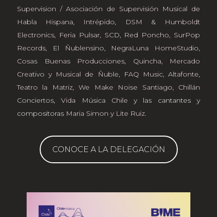
Supervision / Asociación de Supervisión Musical de
Habla Hispana
,
Intrépido
,
DSM & Humboldt
Electronics
,
Feria Pulsar
,
SCD
,
Red Poncho
,
SurPop
Records
,
El Ñublensino
,
NegraLuna HomeStudio
,
Cosas Buenas Producciones
,
Quincha, Mercado
Creativo y Musical de Ñuble
,
FAQ Music
,
Altafonte
,
Teatro la Matriz
,
We Make Noise Santiago
,
Chillán
Conciertos
,
Vida Música Chile
y las cantantes y
compositoras
Maria Simon
y
Lite Ruiz
.
CONOCE A LA DELEGACIÓN