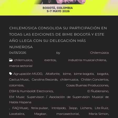
CHILEMÚSICA CONSOLIDA SU PARTICIPACIÓN EN
TODAS LAS EDICIONES DE BIME BOGOTÁ Y ESTE
AÑO LLEGA CON SU DELEGACIÓN MÁS
NUMEROSA
04/05/2026
by
Chilemúsica
chilemusica
,
eventos
,
industria musical chilena
,
marca sectorial
Agrupación MUDO
,
Altafonte
,
bime
,
bime bogota
,
bogota
,
Cactus Music
,
Carolina Records
,
chilemusica
,
Chillán Conciertos
,
colombia
,
Cosas Buenas Producciones
,
DSM & Humboldt Electronics
,
El Ñublensino
,
EM Music Supervision / Asociación de Supervisión Musical de
Habla Hispana
,
FAQ Music
,
feria pulsar
,
Intrépido
,
Jaipp
,
Lichens
,
Lite Ruiz
,
Locatalira
,
Magbar
,
marcasectorial
,
Maria Simon
,