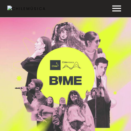
CHILEMÚSICA
NOTICIAS
EFEMÉRIDES
PLAYLISTS
ESTUDIOS
FAQ
TRANSPARENCIA