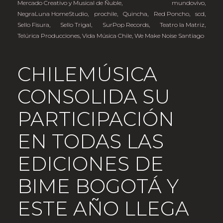
Mercado Creativo y Musical de Ñuble
,
mundovivo
,
NegraLuna HomeStudio
,
prochile
,
Quincha
,
Red Poncho
,
scd
,
Sello Fisura
,
Sello Trigal
,
SurPop Records
,
Teatro la Matriz
,
Telúrica Producciones
,
Vida Música Chile
,
We Make Noise Santiago
CHILEMÚSICA
CONSOLIDA SU
PARTICIPACIÓN
EN TODAS LAS
EDICIONES DE
BIME BOGOTÁ Y
ESTE AÑO LLEGA