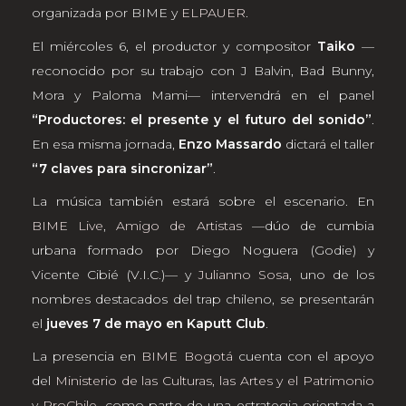
organizada por BIME y
ELPAUER
.
El miércoles 6, el productor y compositor
Taiko
—
reconocido por su trabajo con J Balvin, Bad Bunny,
Mora y Paloma Mami— intervendrá en el panel
“Productores: el presente y el futuro del sonido”
.
En esa misma jornada,
Enzo Massardo
dictará el taller
“7 claves para sincronizar”
.
La música también estará sobre el escenario. En
BIME Live
,
Amigo de Artistas
—dúo de cumbia
urbana formado por Diego Noguera (Godie) y
Vicente Cibié (V.I.C.)— y
Julianno Sosa
, uno de los
nombres destacados del trap chileno, se presentarán
el
jueves 7 de mayo en Kaputt Club
.
La presencia en
BIME Bogotá
cuenta con el apoyo
del
Ministerio de las Culturas, las Artes y el Patrimonio
y
ProChile
, como parte de una estrategia orientada a