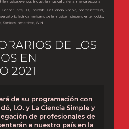
chilemusica
,
eventos
,
industria musical chilena
,
marca sectorial
,
Fanear Labs
,
I.O.
,
imichile
,
La Ciencia Simple
,
marcasectorial
,
bservatorio latinoamericano de la musica independiente
,
oddo
,
d
,
Sonidos Inmersivos
,
WIN
ORARIOS DE LOS
OS EN
O 2021
pará de su programación con
ó, I.O. y La Ciencia Simple y
elegación de profesionales de
sentarán a nuestro país en la