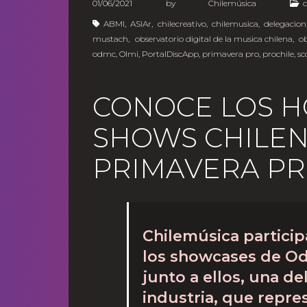
01/06/2021
by
Chilemúsica
ABMI
,
ASIAr
,
chilecreativo
,
chilemusica
,
delegacion
mustach
,
observatorio digital de la musica chilena
,
o
odmc
,
Olmi
,
PortalDiscApp
,
primavera pro
,
prochile
,
sc
CONOCE LOS H
SHOWS CHILEN
PRIMAVERA PR
Chilemúsica partici
los showcases de Odd
junto a ellos, una d
industria, que repre