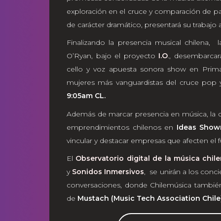
exploración en el cruce y comparación de pa
de carácter dramático, presentará su trabajo 
Finalizando la presencia musical chilena, l
O’Ryan, bajo el proyecto
I.O
., desembarcar
cello y voz apuesta sonora show en Prima
mujeres más vanguardistas del cruce pop y 
9:05am CL.
Además de marcar presencia en música, la de
emprendimientos chilenos en
Ideas Sho
vincular y destacar empresas que afecten el f
El
Observatorio digital de la música chil
y
Sonidos Inmersivos
, se unirán a los conci
conversaciones, donde Chilemúsica también
de
Mustach (Music Tech Association Chile)