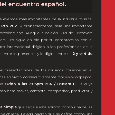
el encuentro español.
os eventos más importantes de la industria musical
 Pro 2021
y probablemente, será una importante
 próximo año. Aunque la edición 2021 de Primavera
vera Pro sigue en pie por su compromiso con el
ro internacional dirigido a los profesionales de la
 entre lo presencial y lo digital entre el
2 y el 4 de
 las presentaciones de los músicos chilenos en el
tidas en vivo y consecutivamente por
www.onps.pro
,
erá
Oddó
a las 2:05pm BCN / 8:05am CL
, a cuya
omo beat maker, cantante, compositor, productor y
ia Simple
que llega a esta edición como una de las
tiva chilena. La agrupación que se define como una