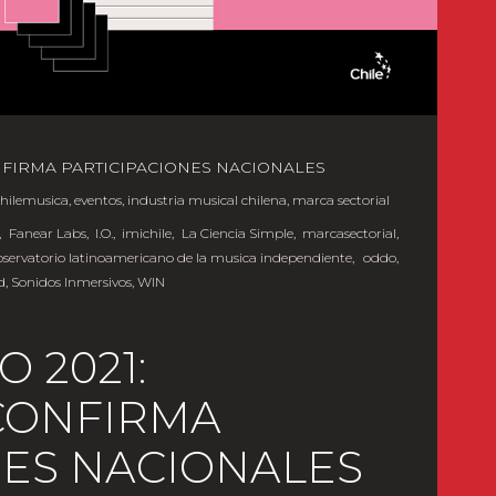
NFIRMA PARTICIPACIONES NACIONALES
chilemusica
,
eventos
,
industria musical chilena
,
marca sectorial
,
Fanear Labs
,
I.O.
,
imichile
,
La Ciencia Simple
,
marcasectorial
,
bservatorio latinoamericano de la musica independiente
,
oddo
,
d
,
Sonidos Inmersivos
,
WIN
 2021:
CONFIRMA
NES NACIONALES