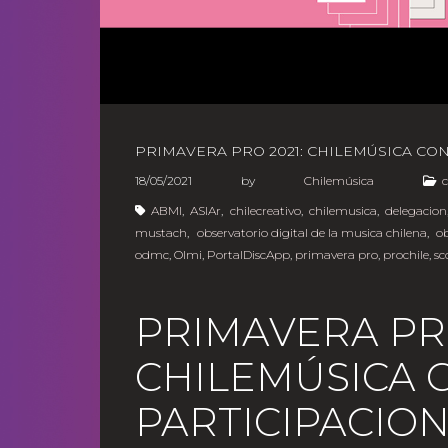
PRIMAVERA PRO 2021: CHILEMÚSICA CO
18/05/2021
by
Chilemúsica
ABMI
,
ASIAr
,
chilecreativo
,
chilemusica
,
delegacion
mustach
,
observatorio digital de la musica chilena
,
o
odmc
,
Olmi
,
PortalDiscApp
,
primavera pro
,
prochile
,
sc
PRIMAVERA PRO
CHILEMÚSICA 
PARTICIPACIO