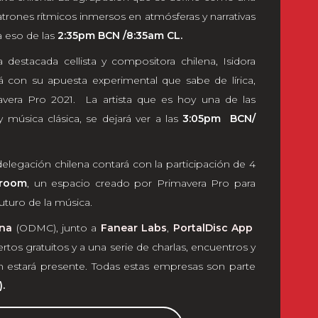
trones rítmicos inmersos en atmósferas y narrativas
a eso de las
2:35pm BCN /8:35am CL.
a destacada cellista y compositora chilena, Isidora
á con su apuesta experimental que sabe de lírica,
vera Pro 2021. La artista que es hoy una de las
música clásica, se dejará ver a las
3:05pm BCN/
legación chilena contará con la participación de 4
wroom
, un espacio creado por Primavera Pro para
uturo de la música.
ena
(ODMC), junto a
Fanear Labs
,
PortalDisc App
ertos gratuitos y a una serie de charlas, encuentros y
 estará presente. Todas estas empresas son parte
.