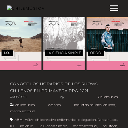
CHILEMÚSICA
NOTICIAS
EFEMÉRIDES
PLAYLISTS
CONOCE LOS HORARIOS DE LOS SHOWS
ESTUDIOS
CHILENOS EN PRIMAVERA PRO 2021
01/06/2021
by
Chilemúsica
FAQ
chilemusica
,
eventos
,
industria musical chilena
,
marca sectorial
TRANSPARENCIA
ABMI
,
ASIAr
,
chilecreativo
,
chilemusica
,
delegacion
,
Fanear Labs
,
I.O.
,
imichile
,
La Ciencia Simple
,
marcasectorial
,
mustach
,