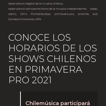
observatorio digital de la musica chilena
,
observatorio latinoamericano de la musica independiente
,
oddo
,
odmc
,
Olmi
,
PortalDiscApp
,
primavera pro
,
prochile
,
scd
,
Sonidos Inmersivos
,
WIN
CONOCE LOS
HORARIOS DE LOS
SHOWS CHILENOS
EN PRIMAVERA
PRO 2021
Chilemúsica participará