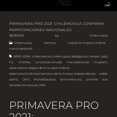
PRIMAVERA PRO 2021: CHILEMÚSICA CONFIRMA
PARTICIPACIONES NACIONALES
18/05/2021
by
Chilemúsica
chilemusica
,
eventos
,
industria musical chilena
,
marca sectorial
ABMI
,
ASIAr
,
chilecreativo
,
chilemusica
,
delegacion
,
Fanear Labs
,
I.O.
,
imichile
,
La Ciencia Simple
,
marcasectorial
,
mustach
,
observatorio digital de la musica chilena
,
observatorio latinoamericano de la musica independiente
,
oddo
,
odmc
,
Olmi
,
PortalDiscApp
,
primavera pro
,
prochile
,
scd
,
Sonidos Inmersivos
,
WIN
PRIMAVERA PRO
2021: